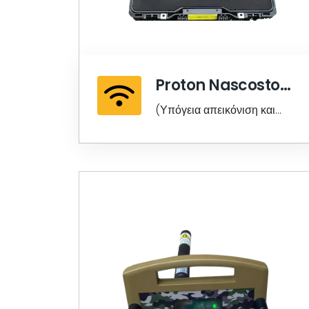
Proton Nascosto
Adaptive Lzr
(Υπόγεια απεικόνιση και
σάρωση περιοχής σε ένα)
Προηγμένη κορυφαία...