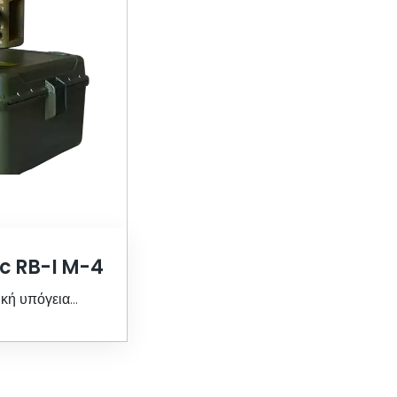
ic RB-I M-4
ική υπόγεια
κόνισης M-4
αία εγχώρια και
κή τεχνολογία
Ολόκληρη η