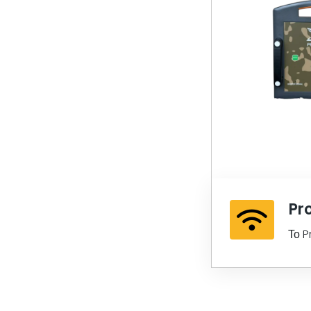
Pro
Pl
Το P
νέα 
elic
lidar