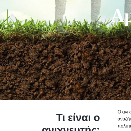
Αμ
Ο ανιχ
Τι είναι ο
αναζήτ
ανιχνευτής;
πολύτι