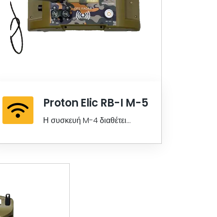
Proton Elic RB-I M-5
Η συσκευή M-4 διαθέτει
πλήρως ψηφιακό αισθητήρα. Η
συσκευή είναι μαγνητική.