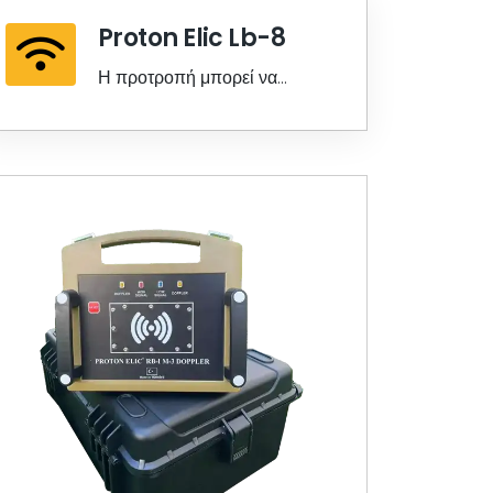
Proton Elic Lb-8
Η προτροπή μπορεί να
λειτουργήσει επιλεκτικά είτε ως
Termak είτε ως Μαγνητικά
δεδομένα από όλους τους
αισθητήρες ...