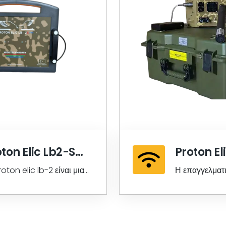
ton Elic Lb2-S
Proton El
us
roton elic lb-2 είναι μια
Η επαγγελματ
γενιά της σειράς proton
συσκευή απει
 lb-2 με προσαρμοσμένο
είναι η τελευτ
 και 64 ...
εγχώρια ψηφια
αισθητήρων. 