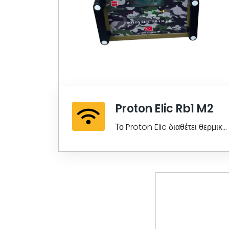
Proton Elic Rb1 M2
Το Proton Elic διαθέτει θερμικό
αισθητήρα 64 εικονοστοιχείων
επιπλέον της
ηλεκτρομαγνητικής
αναγνώρισης φάσης.