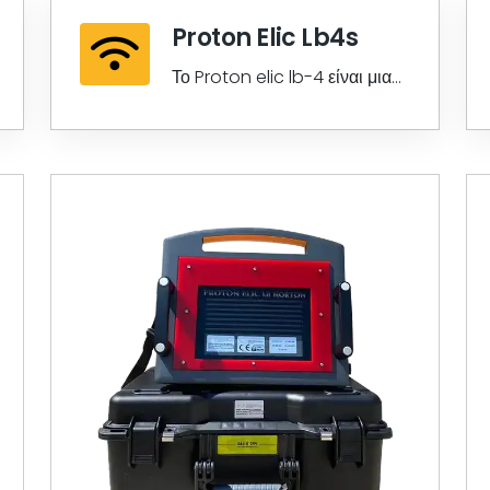
Proton Elic Lb4s
Το Proton elic lb-4 είναι μια
νέα γενιά της σειράς proton
elic lb-4 προσαρμοσμένου
lidar...