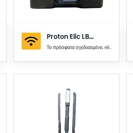
Proton Elic LB
Norton
Το πρόσφατα σχεδιασμένο, elic
wonder lb norton είναι 10
φορές πιο ενισχυμένο από
άλλα μοντέλα και...