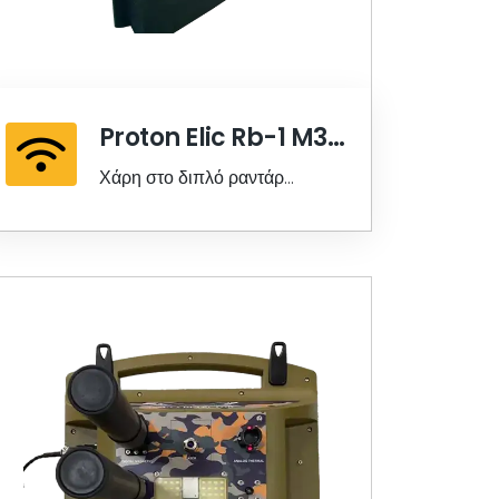
Proton Elic Rb-1 M3
Doppler
Χάρη στο διπλό ραντάρ
Doppler, η τέλεια λύση είναι
τώρα πολύ πιο ισχυρή και
σαφής. -M-3 Χάρη στον
βελτιωμένο αισθητήρα και τις
νέες δυνατότητες, θα
διευκολύνει τη δουλειά σας και
θα προσφέρει εξαιρετική
ανάλυση.