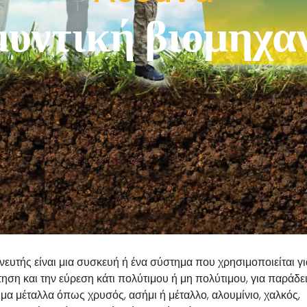
υντική βιομηχα
νευτής είναι μια συσκευή ή ένα σύστημα που χρησιμοποιείται γι
ηση και την εύρεση κάτι πολύτιμου ή μη πολύτιμου, για παράδε
μα μέταλλα όπως χρυσός, ασήμι ή μέταλλο, αλουμίνιο, χαλκός,