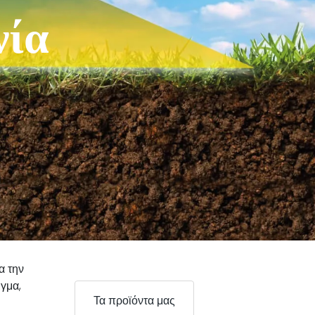
νία
α την
ιγμα,
Τα προϊόντα μας