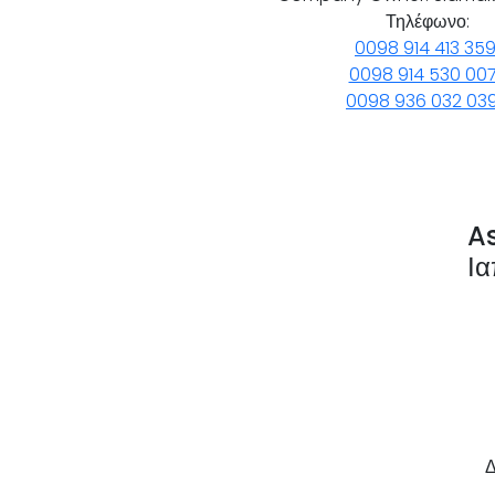
Τηλέφωνο:
0098 914 413 359
0098 914 530 00
0098 936 032 03
A
Ια
Δ