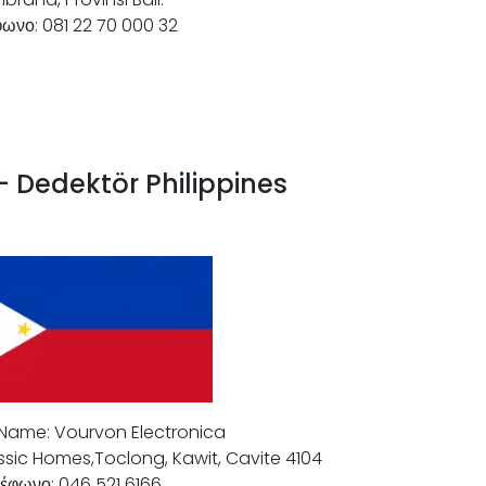
ωνο: 081 22 70 000 32
– Dedektör Philippines
ame: Vourvon Electronica
lassic Homes,Toclong, Kawit, Cavite 4104
έφωνο: 046 521 6166