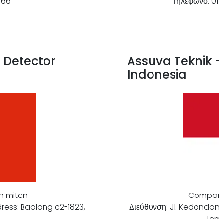
Τηλέφωνο: 0
366
ς Detector
Assuva Teknik –
Indonesia
n mitan
Compan
ress: Baolong c2-1823,
Διεύθυνση: Jl. Kedondon
Jem