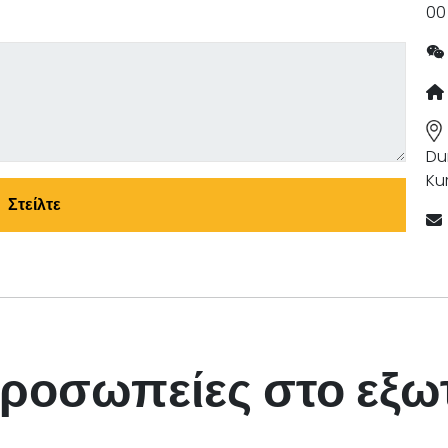
00
Du
Ku
Στείλτε
ροσωπείες στο εξω