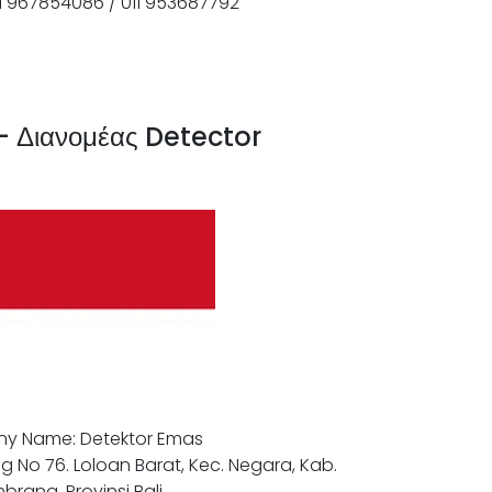
11 967854086 / 011 953687792
 Διανομέας Detector
y Name: Detektor Emas
g No 76. Loloan Barat, Kec. Negara, Kab.
brana, Provinsi Bali.