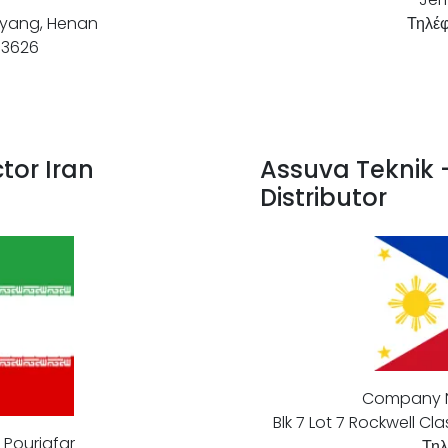
uoyang, Henan
Τηλέφ
53626
tor Iran
Assuva Teknik 
Distributor
Company N
Blk 7 Lot 7 Rockwell C
Pourjafar
Τηλ