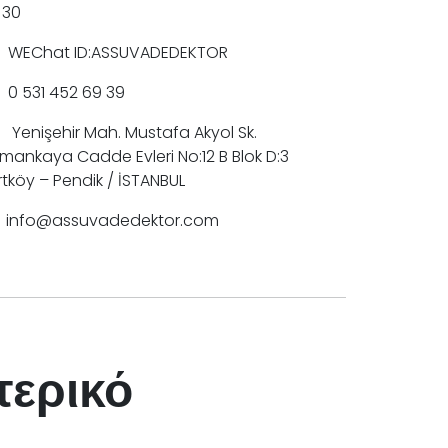
 30
WEChat ID:ASSUVADEDEKTOR
0 531 452 69 39
Yenişehir Mah. Mustafa Akyol Sk.
mankaya Cadde Evleri No:12 B Blok D:3
rtköy – Pendik / İSTANBUL
info@assuvadedektor.com
τερικό