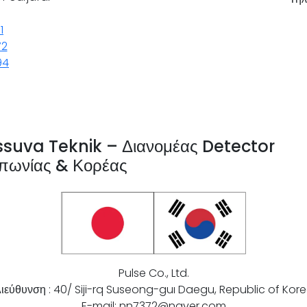
1
72
94
ssuva Teknik – Διανομέας Detector
πωνίας & Κορέας
Pulse Co., Ltd.
ιεύθυνση : 40/ Siji-rq Suseong-guı Daegu, Republic of Kor
E-mail: nn7372@naver.com