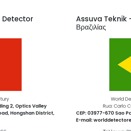
ς Detector
Assuva Teknik -
Βραζιλίας
World De
tury
Rua: Carlo 
ding 2, Optics Valley
CEP: 03977-670 Sao Pa
ad, Hongshan District,
E-mail: worlddetector